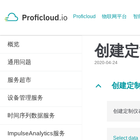
Skip
to
Proficloud
物联网平台
智
content
概览
创建定
通用问题
2020-04-24
服务超市
创建定
B
设备管理服务
创建定制仪
时间序列数据服务
ImpulseAnalytics服务
Select data