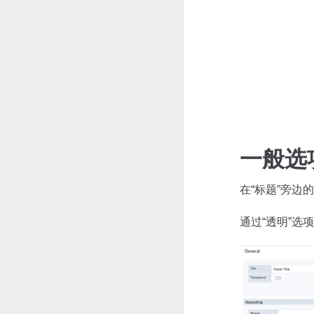
一般选
在“标题”旁边
通过“透明”